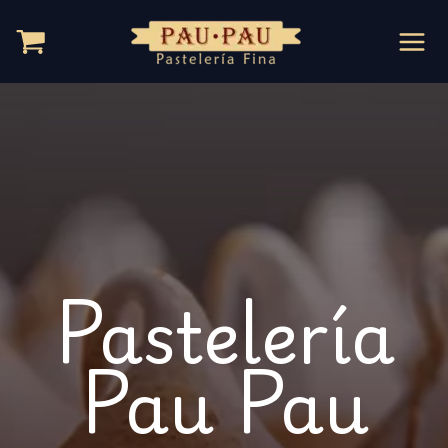
Ir
al
contenido
Pastelería
Pau Pau